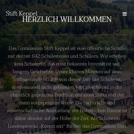
Stift Keppel
HERZLICH WILLKOMMEN
Das Gymnasium Stift Keppel ist eine öffentliche Schule
mit derzeit 642 Schülerinnen und Schülern. Wir erheben
kein Schulgeld, das einst bekannte Internat ist seit
langem Geschichte. Unser kleines Museum auf dem
Stiftsgelände erzählt von dieser Zeit. Die Schule ist
konfessionell nicht gebunden, lebt gleichwohl in der
christlich geprägten Tradition des alten Stifts und der
darin vorgeprägten Werte. Die technische und
wissenschaftliche Ausstattung der historischen Räume ist
dabei absolut auf der Höhe der Zeit. Als Schule im
Landesprojekt „Komm mit“ fördert das Gymnasium Stift