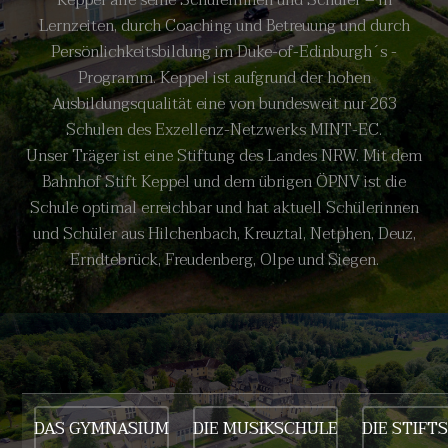
Keppel alle seine Schülerinnen und Schüler – in
Lernzeiten, durch Coaching und Betreuung und durch
Persönlichkeitsbildung im Duke-of-Edinburgh´s -
Programm. Keppel ist aufgrund der hohen
Ausbildungsqualität eine von bundesweit nur 263
Schulen des Exzellenz-Netzwerks MINT-EC.
Unser Träger ist eine Stiftung des Landes NRW. Mit dem
Bahnhof Stift Keppel und dem übrigen ÖPNV ist die
Schule optimal erreichbar und hat aktuell Schülerinnen
und Schüler aus Hilchenbach, Kreuztal, Netphen, Deuz,
Erndtebrück, Freudenberg, Olpe und Siegen.
DAS GYMNASIUM
DIE MUSIKSCHULE
DIE STIF