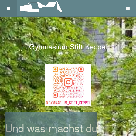
Gymnasium Stift Keppel
Previous
Next
Und was machst du