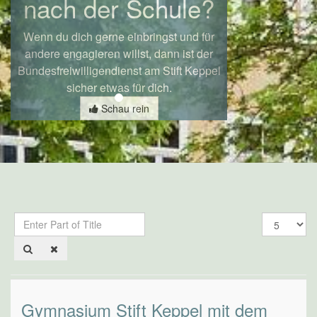
nach der Schule?
Wenn du dich gerne einbringst und für
andere engagieren willst, dann ist der
Bundesfreiwilligendienst am Stift Keppel
sicher etwas für dich.
Schau rein
Enter
Display
Part
#
of
Title
Gymnasium Stift Keppel mit dem