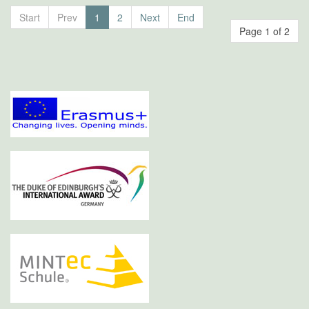
Start
Prev
1
2
Next
End
Page 1 of 2