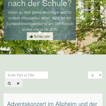
nach der Schule?
Wenn du dich gerne einbringst und für
andere engagieren willst, dann ist der
Bundesfreiwilligendienst am Stift Keppel
sicher etwas für dich.
Schau rein
Enter
Display
Part
#
of
Title
Adventskonzert im Alloheim und der