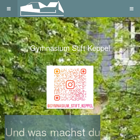
Gymnasium Stift Keppel
Previous
Next
Und was machst du