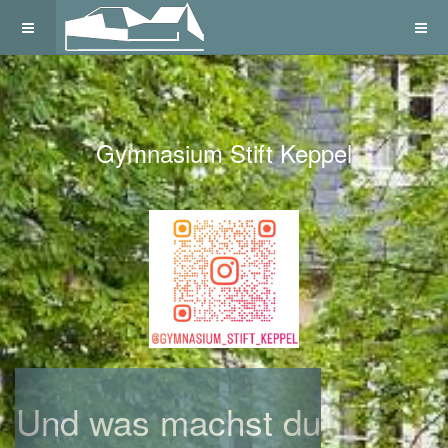
Gymnasium Stift Keppel
Previous
Next
Und was machst du