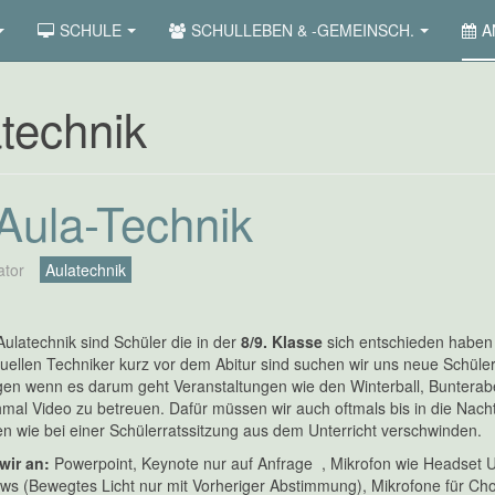
SCHULE
SCHULLEBEN & -GEMEINSCH.
A
technik
Aula-Technik
ator
Aulatechnik
Aulatechnik sind Schüler die in der
8/9. Klasse
sich entschieden haben
uellen Techniker kurz vor dem Abitur sind suchen wir uns neue Schüler
gen wenn es darum geht Veranstaltungen wie den Winterball, Bunterab
al Video zu betreuen. Dafür müssen wir auch oftmals bis in die Nach
len wie bei einer Schülerratssitzung aus dem Unterricht verschwinden.
wir an:
Powerpoint, Keynote nur auf Anfrage , Mikrofon wie Headset U
ws (Bewegtes Licht nur mit Vorheriger Abstimmung), Mikrofone für C