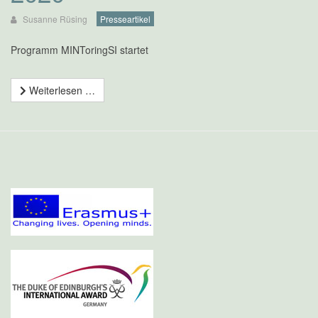
Susanne Rüsing
Presseartikel
Programm MINToringSI startet
Weiterlesen …