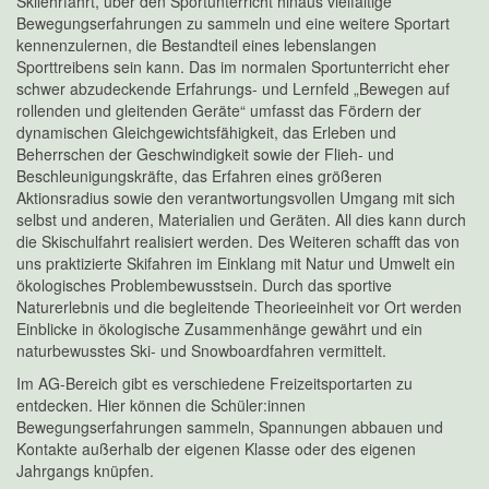
Skilehrfahrt, über den Sportunterricht hinaus vielfältige
Bewegungserfahrungen zu sammeln und eine weitere Sportart
kennenzulernen, die Bestandteil eines lebenslangen
Sporttreibens sein kann. Das im normalen Sportunterricht eher
schwer abzudeckende Erfahrungs- und Lernfeld „Bewegen auf
rollenden und gleitenden Geräte“ umfasst das Fördern der
dynamischen Gleichgewichtsfähigkeit, das Erleben und
Beherrschen der Geschwindigkeit sowie der Flieh- und
Beschleunigungskräfte, das Erfahren eines größeren
Aktionsradius sowie den verantwortungsvollen Umgang mit sich
selbst und anderen, Materialien und Geräten. All dies kann durch
die Skischulfahrt realisiert werden. Des Weiteren schafft das von
uns praktizierte Skifahren im Einklang mit Natur und Umwelt ein
ökologisches Problembewusstsein. Durch das sportive
Naturerlebnis und die begleitende Theorieeinheit vor Ort werden
Einblicke in ökologische Zusammenhänge gewährt und ein
naturbewusstes Ski- und Snowboardfahren vermittelt.
Im AG-Bereich gibt es verschiedene Freizeitsportarten zu
entdecken. Hier können die Schüler:innen
Bewegungserfahrungen sammeln, Spannungen abbauen und
Kontakte außerhalb der eigenen Klasse oder des eigenen
Jahrgangs knüpfen.