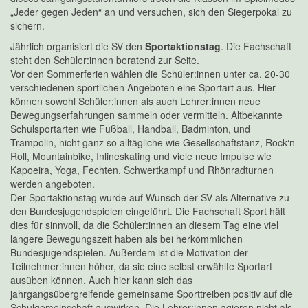
„Jeder gegen Jeden“ an und versuchen, sich den Siegerpokal zu
sichern.
Jährlich organisiert die SV den
Sportaktionstag
. Die Fachschaft
steht den Schüler:innen beratend zur Seite.
Vor den Sommerferien wählen die Schüler:innen unter ca. 20-30
verschiedenen sportlichen Angeboten eine Sportart aus. Hier
können sowohl Schüler:innen als auch Lehrer:innen neue
Bewegungserfahrungen sammeln oder vermitteln. Altbekannte
Schulsportarten wie Fußball, Handball, Badminton, und
Trampolin, nicht ganz so alltägliche wie Gesellschaftstanz, Rock‘n
Roll, Mountainbike, Inlineskating und viele neue Impulse wie
Kapoeira, Yoga, Fechten, Schwertkampf und Rhönradturnen
werden angeboten.
Der Sportaktionstag wurde auf Wunsch der SV als Alternative zu
den Bundesjugendspielen eingeführt. Die Fachschaft Sport hält
dies für sinnvoll, da die Schüler:innen an diesem Tag eine viel
längere Bewegungszeit haben als bei herkömmlichen
Bundesjugendspielen. Außerdem ist die Motivation der
Teilnehmer:innen höher, da sie eine selbst erwählte Sportart
ausüben können. Auch hier kann sich das
jahrgangsübergreifende gemeinsame Sporttreiben positiv auf die
Schulgemeinschaft auswirken. Die Lehrer:innen agieren nicht als