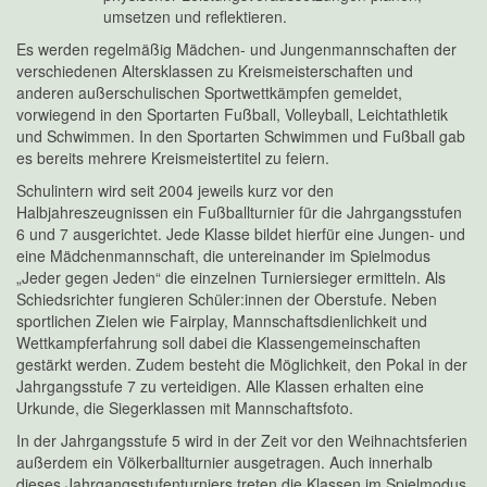
umsetzen und reflektieren.
Es werden regelmäßig Mädchen- und Jungenmannschaften der
verschiedenen Altersklassen zu Kreismeisterschaften und
anderen außerschulischen Sportwettkämpfen gemeldet,
vorwiegend in den Sportarten Fußball, Volleyball, Leichtathletik
und Schwimmen. In den Sportarten Schwimmen und Fußball gab
es bereits mehrere Kreismeistertitel zu feiern.
Schulintern wird seit 2004 jeweils kurz vor den
Halbjahreszeugnissen ein Fußballturnier für die Jahrgangsstufen
6 und 7 ausgerichtet. Jede Klasse bildet hierfür eine Jungen- und
eine Mädchenmannschaft, die untereinander im Spielmodus
„Jeder gegen Jeden“ die einzelnen Turniersieger ermitteln. Als
Schiedsrichter fungieren Schüler:innen der Oberstufe. Neben
sportlichen Zielen wie Fairplay, Mannschaftsdienlichkeit und
Wettkampferfahrung soll dabei die Klassengemeinschaften
gestärkt werden. Zudem besteht die Möglichkeit, den Pokal in der
Jahrgangsstufe 7 zu verteidigen. Alle Klassen erhalten eine
Urkunde, die Siegerklassen mit Mannschaftsfoto.
In der Jahrgangsstufe 5 wird in der Zeit vor den Weihnachtsferien
außerdem ein Völkerballturnier ausgetragen. Auch innerhalb
dieses Jahrgangsstufenturniers treten die Klassen im Spielmodus