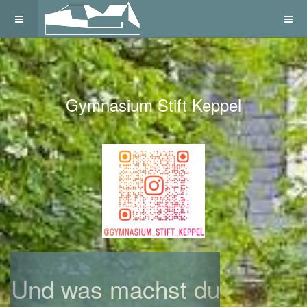
Gymnasium Stift Keppel
Previous
Next
Und was machst du