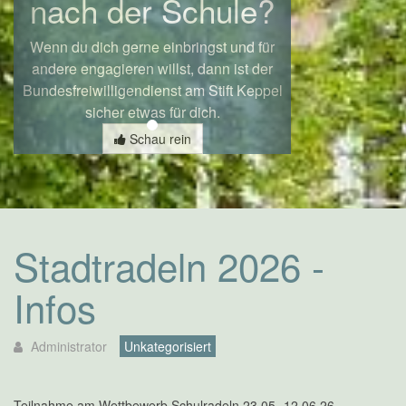
nach der Schule?
Wenn du dich gerne einbringst und für
andere engagieren willst, dann ist der
Bundesfreiwilligendienst am Stift Keppel
sicher etwas für dich.
Schau rein
Stadtradeln 2026 -
Infos
Administrator
Unkategorisiert
Teilnahme am Wettbewerb Schulradeln 23.05.-12.06.26