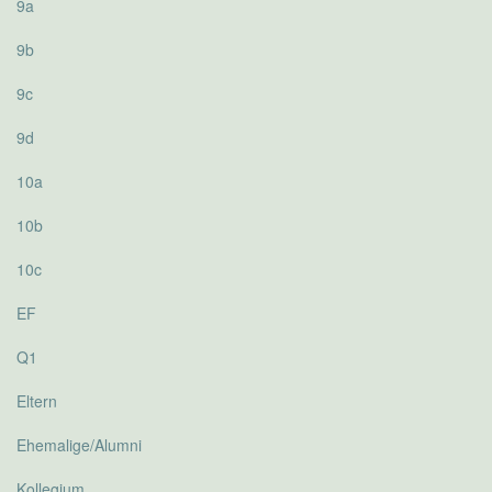
9a
9b
9c
9d
10a
10b
10c
EF
Q1
Eltern
Ehemalige/Alumni
Kollegium