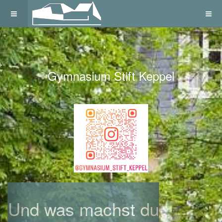
Gymnasium Stift Keppel
Previous
Next
Und was machst du