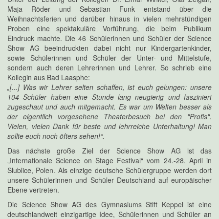
Maja Röder und Sebastian Funk entstand über die
Weihnachtsferien und darüber hinaus in vielen mehrstündigen
Proben eine spektakuläre Vorführung, die beim Publikum
Eindruck machte. Die 46 Schülerinnen und Schüler der Science
Show AG beeindruckten dabei nicht nur Kindergartenkinder,
sowie Schülerinnen und Schüler der Unter- und Mittelstufe,
sondern auch deren Lehrerinnen und Lehrer. So schrieb eine
Kollegin aus Bad Laasphe:
„[...] Was wir Lehrer selten schaffen, ist euch gelungen: unsere
104 Schüler haben eine Stunde lang neugierig und fasziniert
zugeschaut und auch mitgemacht. Es war um Welten besser als
der eigentlich vorgesehene Theaterbesuch bei den "Profis".
Vielen, vielen Dank für beste und lehrreiche Unterhaltung! Man
sollte euch noch öfters sehen!“.
Das nächste große Ziel der Science Show AG ist das
„Internationale Science on Stage Festival“ vom 24.-28. April in
Slublice, Polen. Als einzige deutsche Schülergruppe werden dort
unsere Schülerinnen und Schüler Deutschland auf europäischer
Ebene vertreten.
Die Science Show AG des Gymnasiums Stift Keppel ist eine
deutschlandweit einzigartige Idee, Schülerinnen und Schüler an