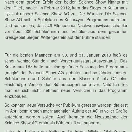
Nach dem großen Erfolg der beiden Science Show Nights mit
dem Titel „magic“ im Februar 2012, kam das Siegener Kulturhaus
Lÿz auf unsere Science Show AG zu. Der Wunsch: Die Science
Show AG soll im Spielplan des Kultur4you Programms auftreten.
Und so kam es, dass 46 Allenbacher Nachwuchswissenschaftler
vor über 500 Schülerinnen und Schüler aus dem gesamten
Kreisgebiet Siegen-Wittengestein auf der Bühne standen.
Für die beiden Matinéen am 30. und 31. Januar 2013 hieß es
schon wenige Stunden nach Vorverkaufsstart „Ausverkauft“. Das
Kulturhaus Lÿz hatte um eine gekürzte Fassung des Programms
„magic“ der Science Show AG gebeten und so führten unsere
Schülerinnen und Schüler aus den Klassen 5 bis Q2 eine
einstündige Version der Bühnenexperimente vor. Natürlich lies
man es sich nicht nehmen neue Versuche in das Programm
einzubauen.
So konnten neue Versuche vor Publikum getestet werden, die erst
im April beim ersten internationalen Auftritt der AG in voller Größe
aufgeführt werden sollen. Auch konnten die Neuzugänge der
Science Show AG erstmals Bühnenluft schnuppern.
Unter der Leitung der Kollegen Dr. Elmar Winkel, Olaf Zeigan,