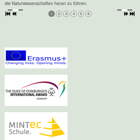
die Naturwissenschaften heran zu führen.
1
2
3
4
5
6