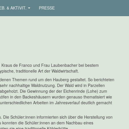
B. & AKTIVIT.
PRESSE
u Kraus de Franco und Frau Laubenbacher bei bestem
ische, traditionelle Art der Waldwirtschaft.
hiedenen Themen rund um den Hauberg gestaltet. So berichteten
 sehr nachhaltige Waldnutzung. Der Wald wird in Parzellen
r abgeholzt. Die Gewinnung der der Eichenrinde (Lohe) zum
cköfen in den Backeshäusern wurden genauso thematisiert wie
nterschiedlichen Arbeiten im Jahresverlauf deutlich gemacht
 Die Schüler:innen informierten sich über die Herstellung von
zu konnten die Schüler:innen an dem Nachbau eines
en sie eine traditionelle Köhlerhütte.