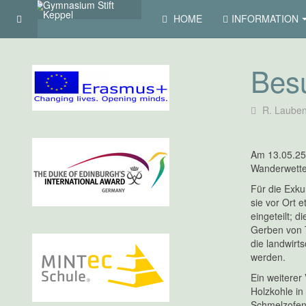
HOME
INFORMATION
Bes
R. Laube
Am 13.05.25
Wanderwetter
Für die Exku
sie vor Ort 
eingeteilt; 
Gerben von T
die landwirt
werden.
Ein weiterer
Holzkohle in
Schmelzofens