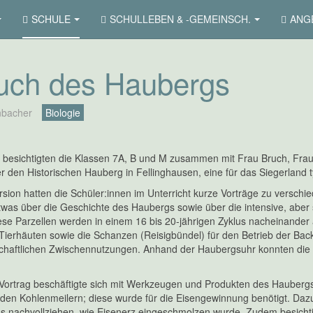
SCHULE
SCHULLEBEN & -GEMEINSCH.
ANGE
uch des Haubergs
nbacher
Biologie
 besichtigten die Klassen 7A, B und M zusammen mit Frau Bruch, Fra
 den Historischen Hauberg in Fellinghausen, eine für das Siegerland typ
rsion hatten die Schüler:innen im Unterricht kurze Vorträge zu versc
etwas über die Geschichte des Haubergs sowie über die intensive, aber
diese Parzellen werden in einem 16 bis 20-jährigen Zyklus nacheinande
ierhäuten sowie die Schanzen (Reisigbündel) für den Betrieb der Ba
schaftlichen Zwischennutzungen. Anhand der Haubergsuhr konnten die u
 Vortrag beschäftigte sich mit Werkzeugen und Produkten des Haubergs.
 den Kohlenmeilern; diese wurde für die Eisengewinnung benötigt. Da
 nachvollziehen, wie Eisenerz eingeschmolzen wurde. Zudem besichtigt