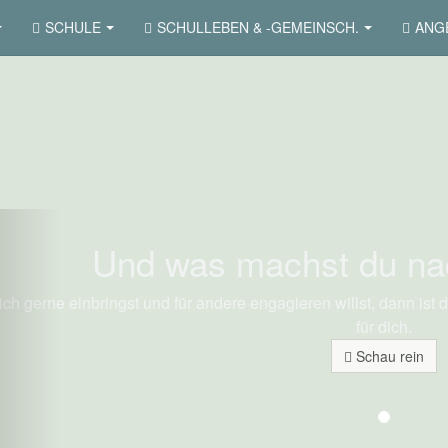
SCHULE
SCHULLEBEN & -GEMEINSCH.
ANGE
revious
Und was machst du na
ch gerne einbringst und für andere engagieren willst, dann ist d
für dich.
Schau rein