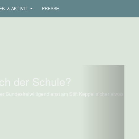
B. & AKTIVIT.
PRESSE
Next
ch der Schule?
er Bundesfreiwilligendienst am Stift Keppel sicher etwas