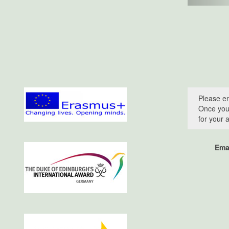
Please en
Once you 
for your 
Ema