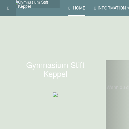
HOME
INFORMATION
Gymnasium Stift
P
Keppel
Wenn du di