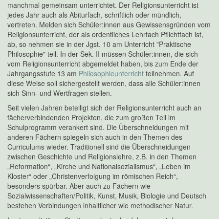
manchmal gemeinsam unterrichtet. Der Religionsunterricht ist
jedes Jahr auch als Abiturfach, schriftlich oder mündlich,
vertreten. Melden sich Schüler:innen aus Gewissensgründen vom
Religionsunterricht, der als ordentliches Lehrfach Pflichtfach ist,
ab, so nehmen sie in der Jgst. 10 am Unterricht "Praktische
Philosophie" teil. In der Sek. II müssen Schüler:innen, die sich
vom Religionsunterricht abgemeldet haben, bis zum Ende der
Jahrgangsstufe 13 am
Philosophieunterricht
teilnehmen. Auf
diese Weise soll sichergestellt werden, dass alle Schüler:innen
sich Sinn- und Wertfragen stellen.
Seit vielen Jahren beteiligt sich der Religionsunterricht auch an
fächerverbindenden Projekten, die zum großen Teil im
Schulprogramm verankert sind. Die Überschneidungen mit
anderen Fächern spiegeln sich auch in den Themen des
Curriculums wieder. Traditionell sind die Überschneidungen
zwischen Geschichte und Religionslehre, z.B. in den Themen
„Reformation“, „Kirche und Nationalsozialismus“, „Leben im
Kloster“ oder „Christenverfolgung im römischen Reich“,
besonders spürbar. Aber auch zu Fächern wie
Sozialwissenschaften/Politik, Kunst, Musik, Biologie und Deutsch
bestehen Verbindungen inhaltlicher wie methodischer Natur.