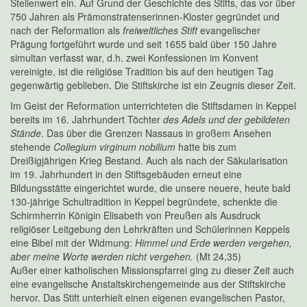
Stellenwert ein. Auf Grund der Geschichte des Stifts, das vor über
750 Jahren als Prämonstratenserinnen-Kloster gegründet und
nach der Reformation als
freiweltliches Stift
evangelischer
Prägung fortgeführt wurde und seit 1655 bald über 150 Jahre
simultan verfasst war, d.h. zwei Konfessionen im Konvent
vereinigte, ist die religiöse Tradition bis auf den heutigen Tag
gegenwärtig geblieben. Die Stiftskirche ist ein Zeugnis dieser Zeit.
Im Geist der Reformation unterrichteten die Stiftsdamen in Keppel
bereits im 16. Jahrhundert Töchter
des Adels und der gebildeten
Stände
. Das über die Grenzen Nassaus in großem Ansehen
stehende
Collegium virginum nobilium
hatte bis zum
Dreißigjährigen Krieg Bestand. Auch als nach der Säkularisation
im 19. Jahrhundert in den Stiftsgebäuden erneut eine
Bildungsstätte eingerichtet wurde, die unsere neuere, heute bald
130-jährige Schultradition in Keppel begründete, schenkte die
Schirmherrin Königin Elisabeth von Preußen als Ausdruck
religiöser Leitgebung den Lehrkräften und Schülerinnen Keppels
eine Bibel mit der Widmung:
Himmel und Erde werden vergehen,
aber meine Worte werden nicht vergehen.
(Mt 24,35)
Außer einer katholischen Missionspfarrei ging zu dieser Zeit auch
eine evangelische Anstaltskirchengemeinde aus der Stiftskirche
hervor. Das Stift unterhielt einen eigenen evangelischen Pastor,