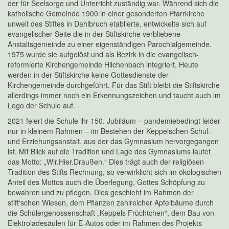
der für Seelsorge und Unterricht zuständig war. Während sich die
katholische Gemeinde 1900 in einer gesonderten Pfarrkirche
unweit des Stiftes in Dahlbruch etablierte, entwickelte sich auf
evangelischer Seite die in der Stiftskirche verbliebene
Anstaltsgemeinde zu einer eigenständigen Parochialgemeinde.
1975 wurde sie aufgelöst und als Bezirk in die evangelisch-
reformierte Kirchengemeinde Hilchenbach integriert. Heute
werden in der Stiftskirche keine Gottesdienste der
Kirchengemeinde durchgeführt. Für das Stift bleibt die Stiftskirche
allerdings immer noch ein Erkennungszeichen und taucht auch im
Logo der Schule auf.
2021 feiert die Schule ihr 150. Jubiläum – pandemiebedingt leider
nur in kleinem Rahmen – im Bestehen der Keppelschen Schul-
und Erziehungsanstalt, aus der das Gymnasium hervorgegangen
ist. Mit Blick auf die Tradition und Lage des Gymnasiums lautet
das Motto: „Wir.Hier.Draußen.“ Dies trägt auch der religiösen
Tradition des Stifts Rechnung, so verwirklicht sich im ökologischen
Anteil des Mottos auch die Überlegung, Gottes Schöpfung zu
bewahren und zu pflegen. Dies geschieht im Rahmen der
stift‘schen Wiesen, dem Pflanzen zahlreicher Apfelbäume durch
die Schülergenossenschaft „Keppels Früchtchen“, dem Bau von
Elektroladesäulen für E-Autos oder im Rahmen des Projekts