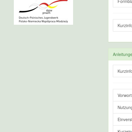
Formbla
Kurzinf
Anleitung
Kurzinf
Vorwort
Nutzung
Einvers
Kurzein