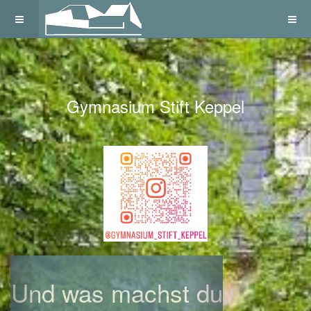
Gymnasium Stift Keppel
Previous
Next
Und was machst du