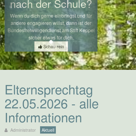
nach der Schule?
Wenn du dich gerne einbringst und für
andere engagieren willst, dann ist der
Bundesfreiwilligendienst am Stift Keppel
sicher etwas für dich.
Schau rein
Elternsprechtag
22.05.2026 - alle
Informationen
Administrator
Aktuell