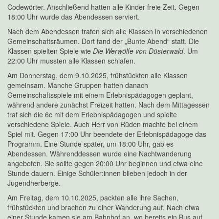
Codewörter. Anschließend hatten alle Kinder freie Zeit. Gegen
18:00 Uhr wurde das Abendessen serviert.
Nach dem Abendessen trafen sich alle Klassen in verschiedenen
Gemeinschaftsräumen. Dort fand der „Bunte Abend“ statt. Die
Klassen spielten Spiele wie
Die Werwölfe von Düsterwald
. Um
22:00 Uhr mussten alle Klassen schlafen.
Am Donnerstag, dem 9.10.2025, frühstückten alle Klassen
gemeinsam. Manche Gruppen hatten danach
Gemeinschaftsspiele mit einem Erlebnispädagogen geplant,
während andere zunächst Freizeit hatten. Nach dem Mittagessen
traf sich die 6c mit dem Erlebnispädagogen und spielte
verschiedene Spiele. Auch Herr von Rüden machte bei einem
Spiel mit. Gegen 17:00 Uhr beendete der Erlebnispädagoge das
Programm. Eine Stunde später, um 18:00 Uhr, gab es
Abendessen. Währenddessen wurde eine Nachtwanderung
angeboten. Sie sollte gegen 20:00 Uhr beginnen und etwa eine
Stunde dauern. Einige Schüler:innen blieben jedoch in der
Jugendherberge.
Am Freitag, dem 10.10.2025, packten alle ihre Sachen,
frühstückten und brachen zu einer Wanderung auf. Nach etwa
einer Stunde kamen sie am Bahnhof an, wo bereits ein Bus auf