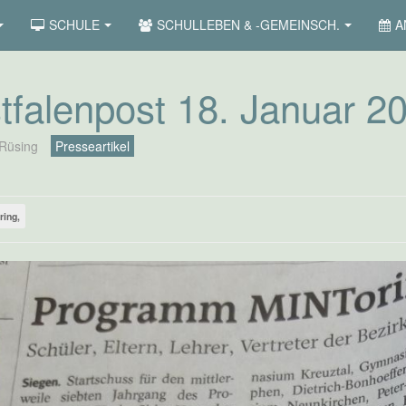
SCHULE
SCHULLEBEN & -GEMEINSCH.
A
falenpost 18. Januar 2
Rüsing
Presseartikel
ring,