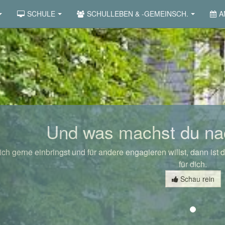
SCHULE
SCHULLEBEN & -GEMEINSCH.
A
revious
Und was machst du na
ch gerne einbringst und für andere engagieren willst, dann ist d
für dich.
Schau rein