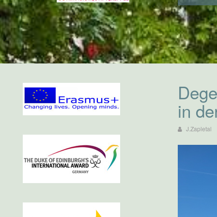
Dege
in de
J.Zapletal