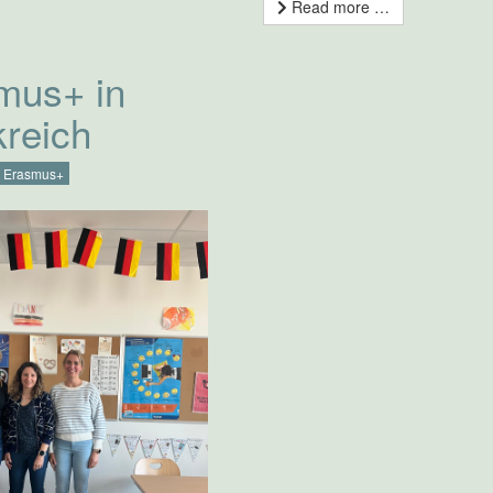
Read more …
mus+ in
kreich
Erasmus+