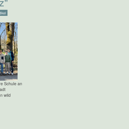
z"
ikel
re Schule an
adt
n wild