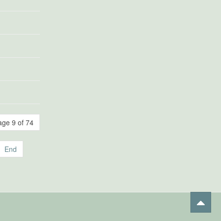
age 9 of 74
End