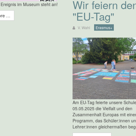
Wir feiern de
 Ereignis im Museum steht an!
"EU-Tag"
ore …
V. Wahl
Erasmus+
Am EU-Tag feierte unsere Schul
05.05.2025 die Vielfalt und den
Zusammenhalt Europas mit eine
Programm, das Schüler:innen u
Lehrer:innen gleichermaßen bege