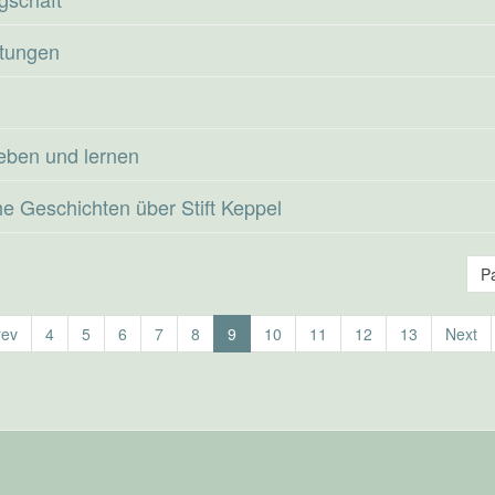
ltungen
eben und lernen
he Geschichten über Stift Keppel
P
rev
4
5
6
7
8
9
10
11
12
13
Next