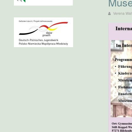
Muse
Verena Wah