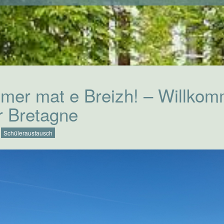
mer mat e Breizh! – Willko
r Bretagne
Schüleraustausch