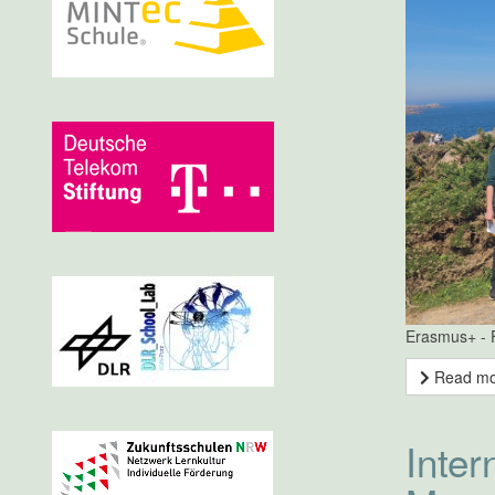
Erasmus+ - 
Read m
Inter