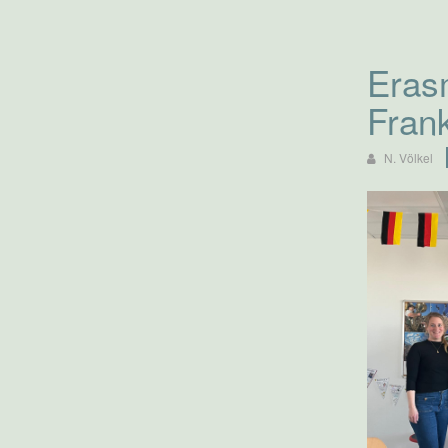
Eras
Fran
N. Völkel