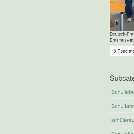
Deutsch-Fran
Erasmus+ in
Read m
Subcat
Schullebe
Schulfah
schülera
Schulpfle