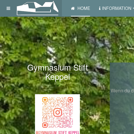
HOME
INFORMATION
Gymnasium Stift
P
Keppel
Wenn du di