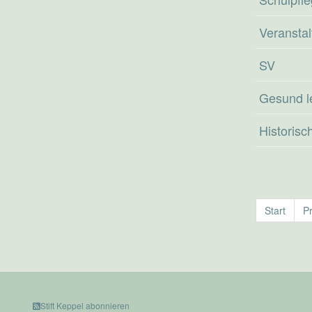
Veransta
SV
Gesund l
Historisc
Start
P
Stift Keppel abonnieren