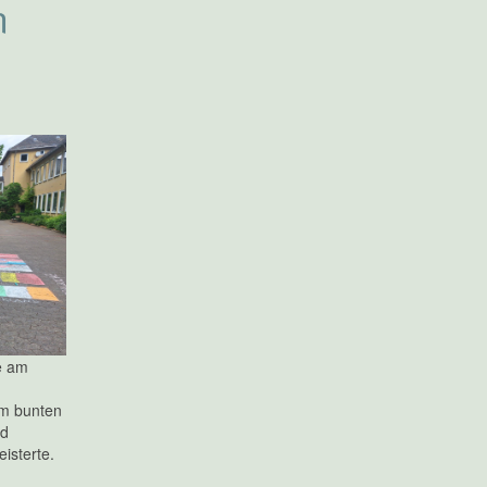
n
e am
m bunten
nd
isterte.