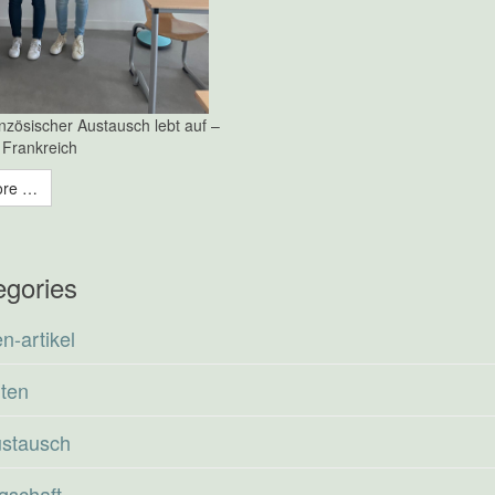
zösischer Austausch lebt auf –
 Frankreich
ore …
egories
n-artikel
rten
ustausch
gschaft