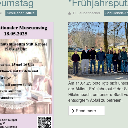
umstag
"Frühjahrsput
l
Schulleben-Artikel
R. Laubenbacher
Schulleben-Art
Am 11.04.25 beteiligte sich unse
der Aktion „Frühjahrsputz“ der St
Hilchenbach, um unsere Stadt vo
entsorgtem Abfall zu befreien.
Read more …