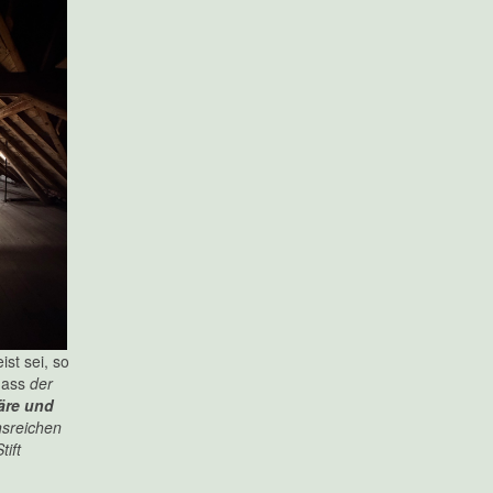
ist sei, so
 dass
der
äre und
nsreichen
ift