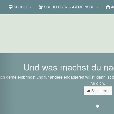
SCHULE
SCHULLEBEN & -GEMEINSCH.
A
revious
Und was machst du na
ch gerne einbringst und für andere engagieren willst, dann ist d
für dich.
Schau rein