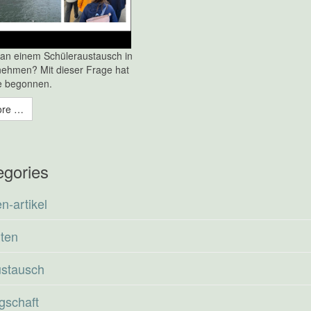
an einem Schüleraustausch in
lnehmen? Mit dieser Frage hat
e begonnen.
ore …
egories
n-artikel
rten
ustausch
gschaft