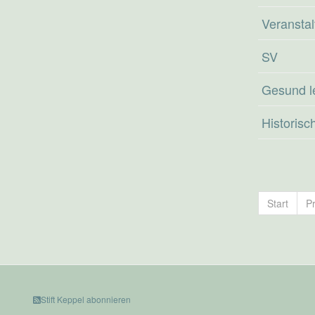
Veransta
SV
Gesund l
Historisc
Start
P
Stift Keppel abonnieren