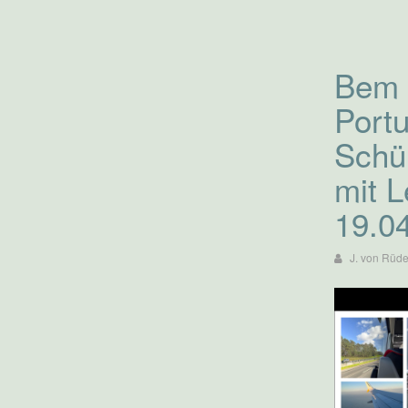
Bem 
Portu
Schü
mit L
19.0
J. von Rüd