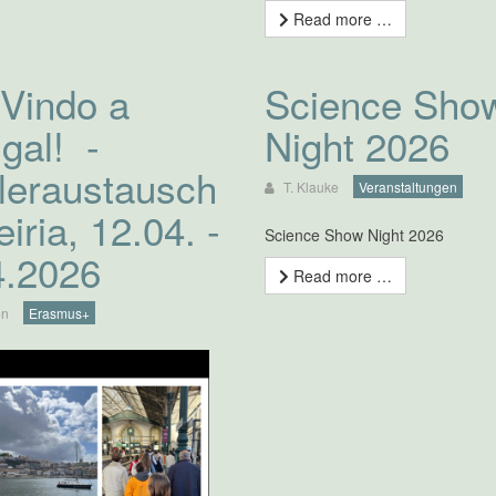
Read more …
Vindo a
Science Sho
gal! -
Night 2026
leraustausch
T. Klauke
Veranstaltungen
eiria, 12.04. -
Science Show Night 2026
4.2026
Read more …
en
Erasmus+