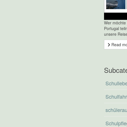
Wer möchte 
Portugal tei
unsere Reis
Read m
Subcat
Schullebe
Schulfah
schülera
Schulpfle