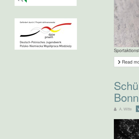
Sportaktions
Read m
Schül
Bonn
A. Witte