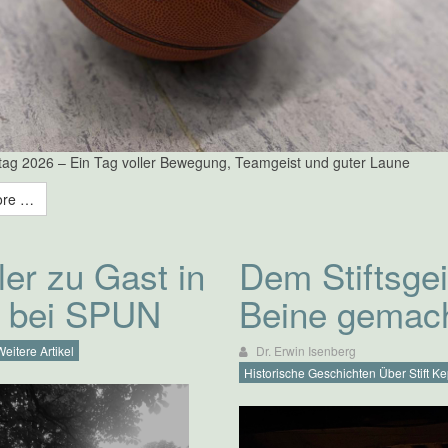
tag 2026 – Ein Tag voller Bewegung, Teamgeist und guter Laune
ore …
er zu Gast in
Dem Stiftsgei
 bei SPUN
Beine gemac
Weitere Artikel
Dr. Erwin Isenberg
Historische Geschichten Über Stift K