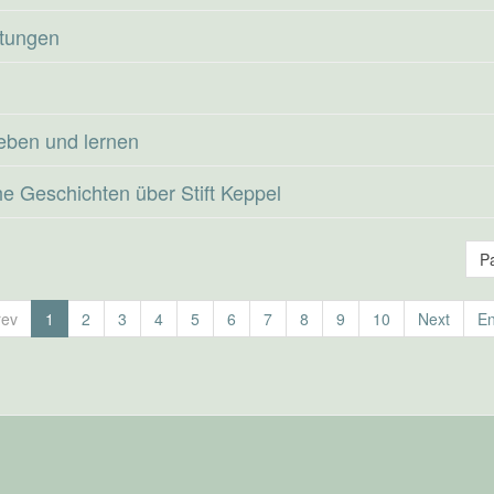
ltungen
eben und lernen
he Geschichten über Stift Keppel
P
rev
1
2
3
4
5
6
7
8
9
10
Next
E