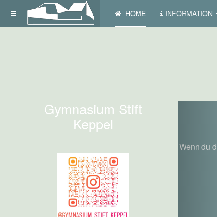
HOME
INFORMATION
Gymnasium Stift
P
Keppel
Wenn du di