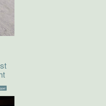
st
ht
eppel