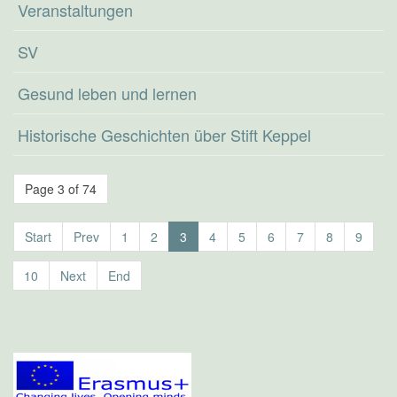
Veranstaltungen
SV
Gesund leben und lernen
Historische Geschichten über Stift Keppel
Page 3 of 74
Start
Prev
1
2
3
4
5
6
7
8
9
10
Next
End