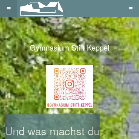
Gymnasium Stift Keppel
Previous
Next
Und was machst du