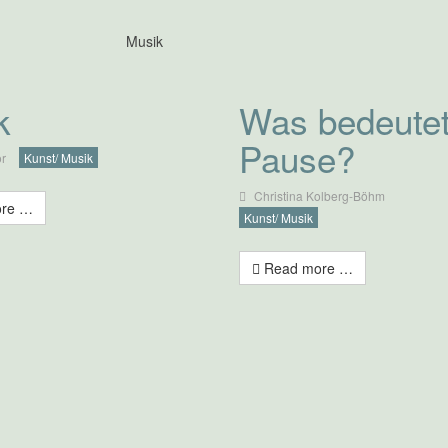
Musik
k
Was bedeute
Pause?
or
Kunst/ Musik
Christina Kolberg-Böhm
re …
Kunst/ Musik
Read more …